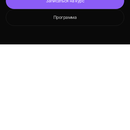
Записаться на курс
Программа
В 2026 году AI заменит не бизнесы.
Он заменит тех, кто его не
использует.
Каждый месяц без AI — это потерянные часы,
клиенты и деньги. Те, кто внедряет сейчас,
получают преимущество, которое невозможно
будет догнать.